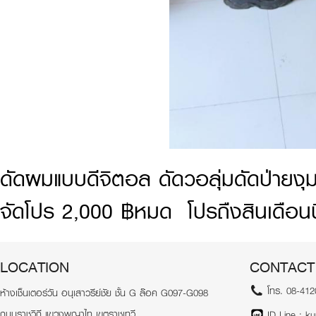
ดัดผมแบบดีจิตอล ดัดวอลุ่มดัดป่ายง
จัดโปร 2,000 ฿หมด โปรถืงสินเดือนนี
LOCATION
CONTACT
โทร. 08-412
ห้างเช็นเตอร์วัน อนุเสาวรีย์ชัย ชั้น G ล๊อค G097-G098
ถนนราชวิถี แขวงพญาไท เขตราชเทวี
ID Line : k